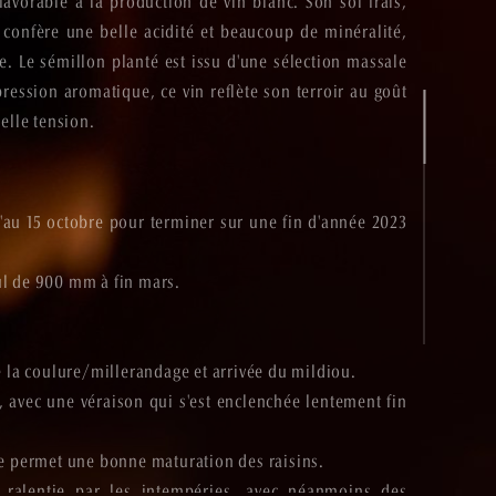
avorable à la production de vin blanc. Son sol frais,
 confère une belle acidité et beaucoup de minéralité,
re. Le sémillon planté est issu d'une sélection massale
G
A
L
E
R
I
E
C
O
N
T
A
C
T
ression aromatique, ce vin reflète son terroir au goût
belle tension.
'au 15 octobre pour terminer sur une fin d'année 2023
ul de 900 mm à fin mars.
de la coulure/millerandage et arrivée du mildiou.
ec, avec une véraison qui s'est enclenchée lentement fin
te permet une bonne maturation des raisins.
 ralentie par les intempéries, avec néanmoins des