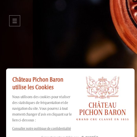
H
É
R
I
T
A
G
E
N
O
S
V