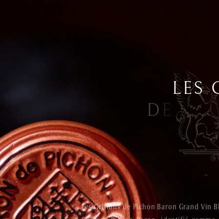
L
E
S
Fermer
D
E
P
I
C
Les Griffons de Pichon Baron Grand Vin Bl