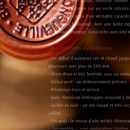
Château Pichon Baron, identifié comme f
composé de graves sur un socle calcaire
dotant cette cuvée d'un véritable caractè
I
N
S
L
E
S
H
O
M
M
E
S
T
E
R
R
O
I
R
de Château Suduiraut. Avec une belle exp
de calcaire marqué, il est riche avec une 
Les conditions du millésime
- Un début d'automne sec et chaud jusqu
pluvieuse avec plus de 500 mm.
- Hiver doux et très humide, avec un cum
- Début avril : un débourrement précoce.
- Printemps frais et arrosé.
- Juin : floraison hétérogène associée à 
- Juillet et août : un été chaud et très s
juillet.
- Fin août : le retour d'une météo clémen
- Septembre : une maturation tardive,